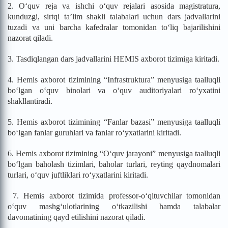
2. O‘quv reja va ishchi o‘quv rejalari asosida magistratura,
kunduzgi, sirtqi ta’lim shakli talabalari uchun dars jadvallarini
tuzadi va uni barcha kafedralar tomonidan to‘liq bajarilishini
nazorat qiladi.
3. Tasdiqlangan dars jadvallarini HEMIS axborot tizimiga kiritadi.
4. Hemis axborot tizimining “Infrastruktura” menyusiga taalluqli
bo‘lgan o‘quv binolari va o‘quv auditoriyalari ro‘yxatini
shakllantiradi.
5. Hemis axborot tizimining “Fanlar bazasi” menyusiga taalluqli
bo‘lgan fanlar guruhlari va fanlar ro‘yxatlarini kiritadi.
6. Hemis axborot tizimining “O‘quv jarayoni” menyusiga taalluqli
bo‘lgan baholash tizimlari, baholar turlari, reyting qaydnomalari
turlari, o‘quv juftliklari ro‘yxatlarini kiritadi.
7. Hemis axborot tizimida professor-o‘qituvchilar tomonidan
o‘quv mashg‘ulotlarining o‘tkazilishi hamda talabalar
davomatining qayd etilishini nazorat qiladi.