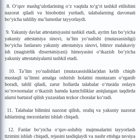
8. O‘quv mashg‘ulotlarining o‘z vaqtida to‘g‘ri tashkil etilishini
nazorat qiladi va hisobotini yuritadi, talabalarning davomati
bo‘yicha tahliliy ma’lumotlar tayyorlaydi.
9. Yakuniy davlat attestatsiyasini tashkil etadi, ayrim fan bo‘yicha
yakuniy attestatsiya sinovi, ta’lim yo‘nalishi (mutaxassisligi)
bo‘yicha fanlararo yakuniy attestatsiya sinovi, bitiruv malakaviy
ish (magistrlik dissertatsiyasi) himoyasini o‘tkazish bo‘yicha
yakuniy attestatsiyalarni tashkil etadi.
10. Ta’lim yo‘nalishlari (mutaxassisliklar)dan kelib chiqib
mustaqil ta’limni amalga oshirish holatini muntazam o‘rganib
boradi, tahlil qiladi, zarur hollarda talabalar o‘rtasida onlayn
so‘rovnomalar o‘tkazish hamda kamchiliklar aniqlangan taqdirda
ularni bartaraf qilish yuzasidan tezkor choralar ko‘radi.
11. Talabalar bilimini nazorat qilish, oraliq va yakuniy nazorat
ishlarining mezonlarini ishlab chiqadi.
12. Fanlar bo‘yicha o‘quv-uslubiy majmualarini tayyorlash
tizimini ishlab chiqadi, rejasini tasdiqlaydi va nashr etishga tavsiya