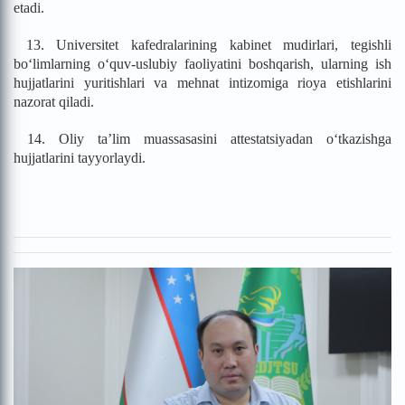
etadi.
13. Universitet kafedralarining kabinet mudirlari, tegishli
bo‘limlarning o‘quv-uslubiy faoliyatini boshqarish, ularning ish
hujjatlarini yuritishlari va mehnat intizomiga rioya etishlarini
nazorat qiladi.
14. Oliy ta’lim muassasasini attestatsiyadan o‘tkazishga
hujjatlarini tayyorlaydi.