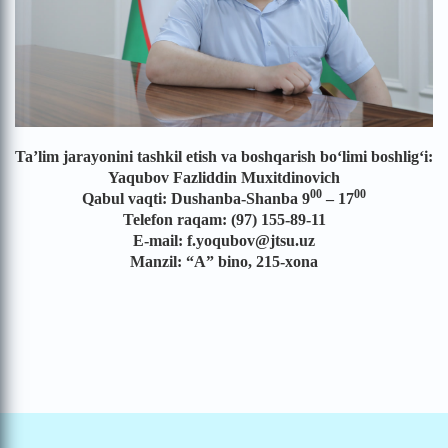
Ta’lim jarayonini tashkil etish va boshqarish boʻlimi boshlig‘i:
Yaqubov Fazliddin Muxitdinovich
00
00
Qabul vaqti: Dushanba-Shanba 9
– 17
Telefon raqam: (97) 155-89-11
E-mail: f.yoqubov@jtsu.uz
Manzil: “A” bino, 215-xona