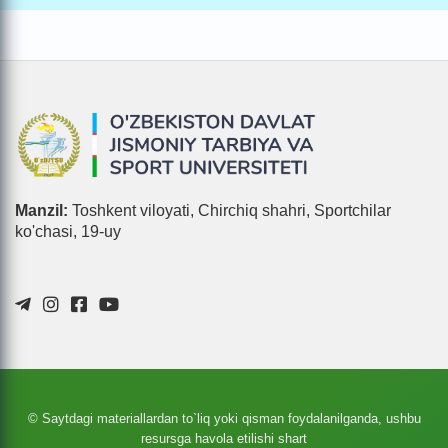
Manzil:
Toshkent viloyati, Chirchiq shahri, Sportchilar
ko'chasi, 19-uy
© Saytdagi materiallardan to`liq yoki qisman foydalanilganda, ushbu
resursga havola etilishi shart