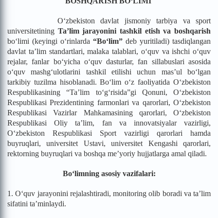
BOSHQARISH BO‘LIMI
O‘zbekiston davlat jismoniy tarbiya va sport
universitetining
Ta’lim jarayonini tashkil etish va boshqarish
bo‘limi (keyingi o‘rinlarda
“
Bo‘lim”
deb yuritiladi) tasdiqlangan
davlat ta’lim standartlari, malaka talablari, o‘quv va ishchi o‘quv
rejalar, fanlar bo‘yicha o‘quv dasturlar, fan sillabuslari asosida
o‘quv mashg‘ulotlarini tashkil etilishi uchun mas’ul bo‘lgan
tarkibiy tuzilma hisoblanadi. Bo‘lim o‘z faoliyatida O‘zbekiston
Respublikasining “Ta’lim to‘g‘risida”gi Qonuni, O‘zbekiston
Respublikasi Prezidentining farmonlari va qarorlari, O‘zbekiston
Respublikasi Vazirlar Mahkamasining qarorlari, O‘zbekiston
Respublikasi Oliy ta’lim, fan va innovatsiyalar vazirligi,
O‘zbekiston Respublikasi Sport vazirligi qarorlari hamda
buyruqlari, universitet Ustavi, universitet Kengashi qarorlari,
rektorning buyruqlari va boshqa me’yoriy hujjatlarga amal qiladi.
Bo‘limning asosiy vazifalari:
1. O‘quv jarayonini rejalashtiradi, monitoring olib boradi va ta’lim
sifatini ta’minlaydi.