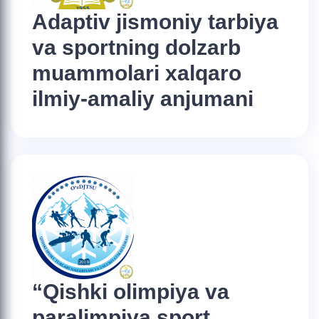
Adaptiv jismoniy tarbiya
va sportning dolzarb
muammolari xalqaro
ilmiy-amaliy anjumani
“Qishki olimpiya va
paralimpiya sport