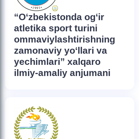
“O‘zbekistonda og‘ir
atletika sport turini
ommaviylashtirishning
zamonaviy yo‘llari va
yechimlari” xalqaro
ilmiy-amaliy anjumani