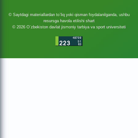
© Saytdagi materiallardan to`liq yoki qisman foydalanilganda, ushbu
resursga havola etilishi shart
© 2026 O`zbekiston davlat jismoniy tarbiya va sport universiteti