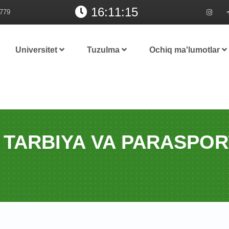
16:11:16
779
Universitet
Tuzulma
Ochiq ma'lumotlar
Y TARBIYA VA PARASPO