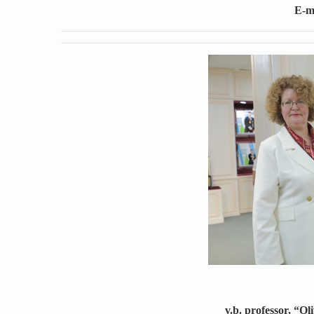
E-m
v.b. professor, “Ol