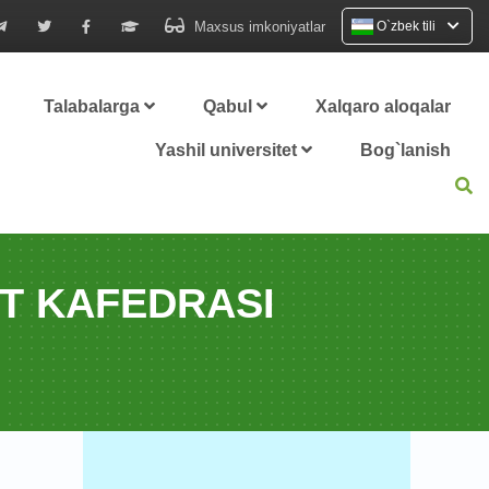
Maxsus imkoniyatlar
O`zbek tili
Talabalarga
Qabul
Xalqaro aloqalar
Yashil universitet
Bog`lanish
RT KAFEDRASI