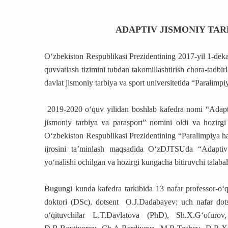
ADAPTIV JISMONIY TAR
O‘zbekiston Respublikasi Prezidentining 2017-yil 1-deka
quvvatlash tizimini tubdan takomillashtirish chora-tadbi
davlat jismoniy tarbiya va sport universitetida “Paralimpiya
2019-2020 o‘quv yilidan boshlab kafedra nomi “Adaptiv
jismoniy tarbiya va parasport” nomini oldi va hozirg
O‘zbekiston Respublikasi Prezidentining “Paralimpiya har
ijrosini ta’minlash maqsadida O‘zDJTSUda “Adaptiv s
yo‘nalishi ochilgan va hozirgi kungacha bitiruvchi talabala
Bugungi kunda kafedra tarkibida 13 nafar professor-o‘qi
doktori (DSc), dotsent O.J.Dadabayev; uch nafar dots
o‘qituvchilar L.T.Davlatova (PhD), Sh.X.G‘ofurov