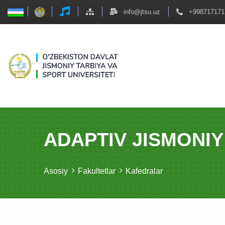
info@jtsu.uz
+998717171
ADAPTIV JISMONI
Asosiy
Fakultetlar
Kafedralar