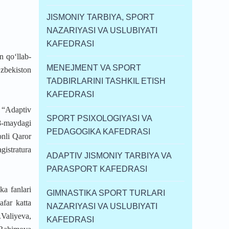
JISMONIY TARBIYA, SPORT
NAZARIYASI VA USLUBIYATI
KAFEDRASI
n qo‘llab-
MENEJMENT VA SPORT
‘zbekiston
TADBIRLARINI TASHKIL ETISH
KAFEDRASI
a “Adaptiv
SPORT PSIXOLOGIYASI VA
8-maydagi
PEDAGOGIKA KAFEDRASI
onli Qaror
istratura
ADAPTIV JISMONIY TARBIYA VA
PARASPORT KAFEDRASI
ka fanlari
GIMNASTIKA SPORT TURLARI
far katta
NAZARIYASI VA USLUBIYATI
Valiyeva,
KAFEDRASI