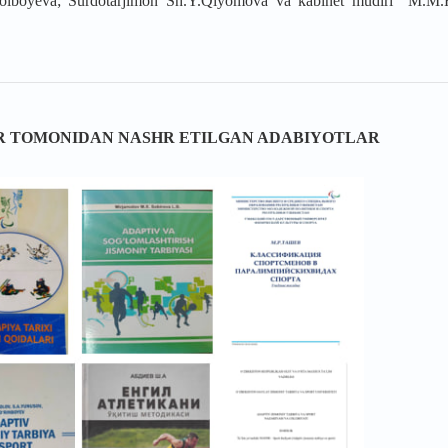
Xolboyeva; Surdotarjimon Sh.Y.Qiyomova va kabinet mudiri M.M
R
TOMONIDAN NASHR ETILGAN ADABIYOTLAR