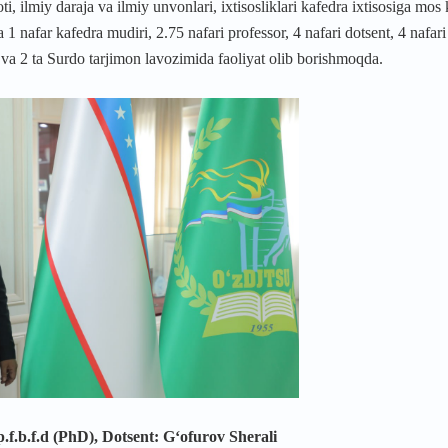
, ilmiy daraja va ilmiy unvonlari, ixtisosliklari kafedra ixtisosiga mos 
1 nafar kafedra mudiri, 2.75 nafari professor, 4 nafari dotsent, 4 nafari
r va 2 ta Surdo tarjimon lavozimida faoliyat olib borishmoqda.
.f.b.f.d (PhD), Dotsent: G‘ofurov Sherali