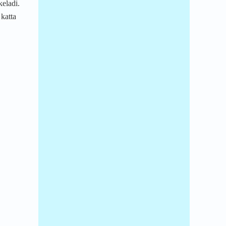
keladi.
 katta