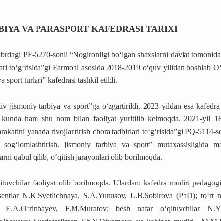
BIYA VA PARASPORT KAFEDRASI
TARIXI
brdagi PF-5270-sonli “Nogironligi bo‘lgan shaxslarni davlat tomonida
rlari to‘g‘risida”gi Farmoni asosida 2018-2019 o‘quv yilidan boshlab O
 sport turlari” kafedrasi tashkil etildi.
 jismoniy tarbiya va sport”ga o‘zgartirildi, 2023 yildan esa kafedr
i kunda ham shu nom bilan faoliyat yuritilib kelmoqda.
2021-yil 1
akatini yanada rivojlantirish chora tadbirlari to‘g‘risida”gi PQ-5114-s
og‘lomlashtirish, jismoniy tarbiya va sport” mutaxassisligida mag
rni qabul qilib, o‘qitish jarayonlari olib borilmoqda.
tuvchilar faoliyat olib borilmoqda. Ulardan: kafedra mudiri pedagogi
entlar N.K.Svetlichnaya, S.A.Yunusov, L.B.Sobirova (PhD); to‘rt na
, E.A.O‘rinbayev, F.M.Muratov; besh nafar o‘qituvchilar N.Y.