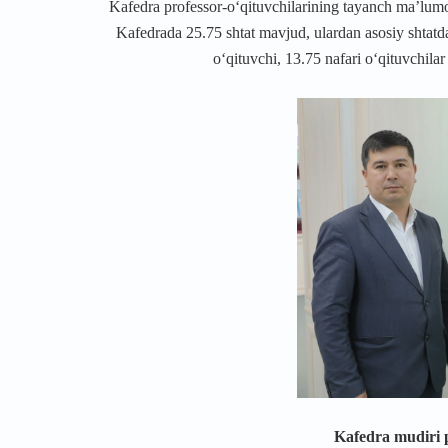
Kafedra professor-o‘qituvchilarining tayanch ma’lumoti
Kafedrada 25.75 shtat mavjud, ulardan asosiy shtatda 
o‘qituvchi, 13.75 nafari o‘qituvchila
Kafedra mudiri p