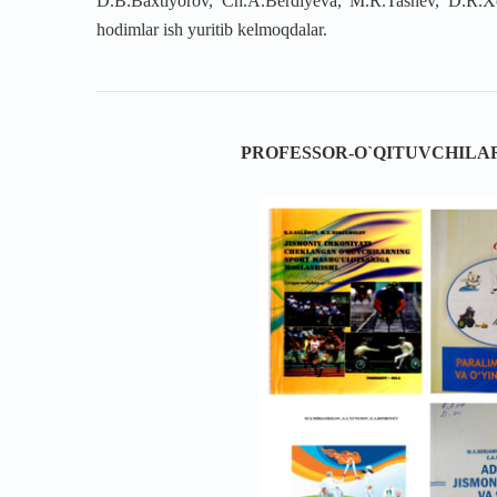
D.B.Baxtiyorov, Ch.A.Berdiyeva, M.R.Tashev, D.R.
hodimlar ish yuritib kelmoqdalar.
PROFESSOR-O`QITUVCHILA