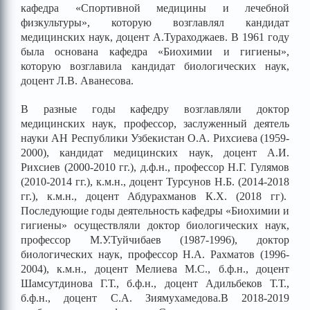
кафедра «Спортивной медицины и лечебной
физкультуры», которую возглавлял кандидат
медицинских наук, доцент А.Тураходжаев. В 1961 году
была основана кафедра «Биохимии и гигиены»,
которую возглавила кандидат биологических наук,
доцент Л.В. Аванесова.
В разные годы кафедру возглавляли доктор
медицинских наук, профессор, заслуженный деятель
науки АН Республики Узбекистан О.А. Рихсиева (1959-
2000), кандидат медицинских наук, доцент А.И.
Рихсиев (2000-2010 гг.), д.ф.н., профессор Н.Г. Гулямов
(2010-2014 гг.), к.м.н., доцент Турсунов Н.Б. (2014-2018
гг.), к.м.н., доцент Абдурахманов К.Х. (2018 гг).
Последующие годы деятельность кафедры «Биохимии и
гигиены» осуществляли доктор биологических наук,
профессор М.У.Туйчибаев (1987-1996), доктор
биологических наук, профессор Н.А. Рахматов (1996-
2004), к.м.н., доцент Мелиева М.С., б.ф.н., доцент
Шамсутдинова Г.Т., б.ф.н., доцент Адильбеков Т.Т.,
б.ф.н., доцент С.А. Зиямухамедова.
В 2018-2019