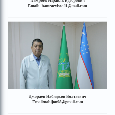
Хамроев Израиль Ёдгорович
Email: hamraevisroil1@mail.com
Джораев Набиджон Болтаевич
Email:nabijon98@gmail.com