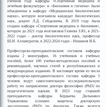
учебном году кафедры «Спортивная медицина и
лечебная физкультура» и «Биохимия и гигиена» были
объединены в кафедру «Медицинские биологические
науки», которую возглавила кандидат биологических
наук, доцент Л.Д. Сейдалиева. В 2019 году была
создана кафедра «Спортивная медицина и биохимия»,
которую до 2021 года возглавляла Газиева З.Ю., в 2021-
2022 годах - доктор биологических наук, профессор
Ш.И. Алламуратов, в 2022-2024 годах - Нишанов И.Б.
Профессорско-преподавательским составом кафедры
изданы 2 монографии, 16 учебников и учебных
пособий, более 100 учебно-методических пособий и
рекомендаций, научных статей в республиканских и
международных изданиях. В настоящее время из числа
профессорско-преподавательского состава кафедры 5
человек ведут самостоятельную исследовательскую
работу по направлению доктора философии (PhD) по
педагогическим наукам. В 2023 году старший
преподаватель кафедры Бердыева Дильнавоз
Тошкановна успешно защитила докторскую
диссертацию (PhD) по биологии. Также ведется