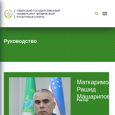
Руководство
Маткаримов
Рашид
Машарипови
Ректор